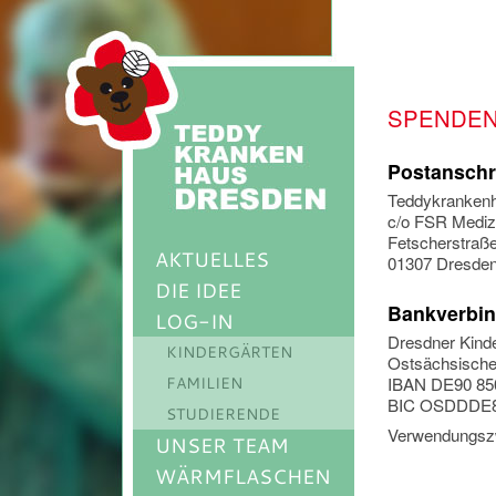
SPENDE
Postanschr
Teddykranken
c/o FSR Mediz
Fetscherstraß
AKTUELLES
01307 Dresde
DIE IDEE
Bankverbi
LOG-IN
Dresdner Kinder
KINDERGÄRTEN
Ostsächsisch
FAMILIEN
IBAN DE90 850
BIC OSDDDE
STUDIERENDE
Verwendungsz
UNSER TEAM
WÄRMFLASCHEN