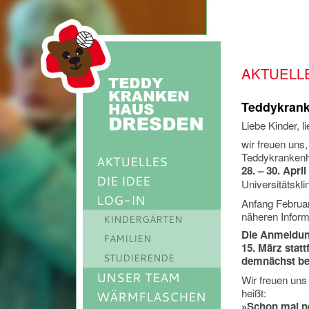
AKTUELL
Teddykran
Liebe Kinder, l
wir freuen uns
Teddykranken
AKTUELLES
28. – 30. April
DIE IDEE
Universitätskl
LOG-IN
Anfang Februar 
näheren Inform
KINDERGÄRTEN
Die Anmeldung
FAMILIEN
15. März stat
STUDIERENDE
demnächst be
UNSER TEAM
Wir freuen uns
heißt:
WÄRMFLASCHEN
»Schon mal n