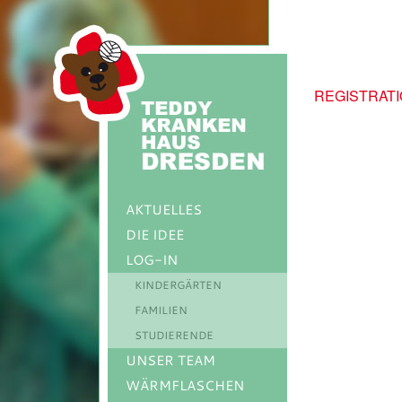
REGISTRAT
AKTUELLES
DIE IDEE
LOG-IN
KINDERGÄRTEN
FAMILIEN
STUDIERENDE
UNSER TEAM
WÄRMFLASCHEN